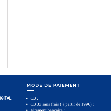
MODE DE PAIEMENT
IGITAL
CB ;
CB 3x sans frais ( à partir de 199€) ;
Virement bancaire ;