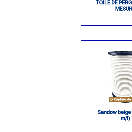
TOILE DE PER
MESUR
Rupture de 
Sandow beige
m/l)