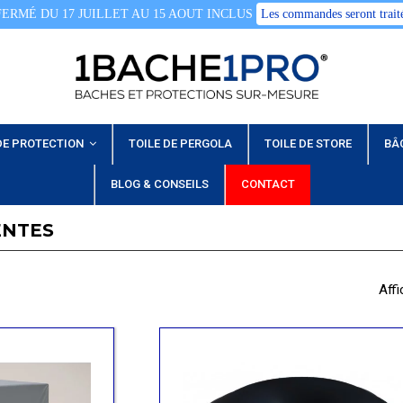
FERMÉ DU 17 JUILLET AU 15 AOUT INCLUS
Les commandes seront traité
DE PROTECTION
TOILE DE PERGOLA
TOILE DE STORE
BÂ
BLOG & CONSEILS
CONTACT
ENTES
Affi