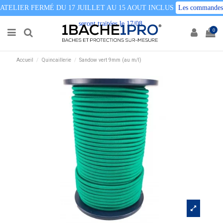
ATELIER FERMÉ DU 17 JUILLET AU 15 AOUT INCLUS
Les commandes
seront traitées le 17/08
0
Accueil
Quincaillerie
Sandow vert 9mm (au m/l)