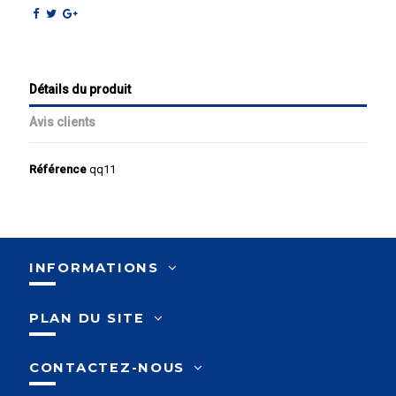
Détails du produit
Avis clients
Référence
qq11
AVIS À PROPOS DU PRODUIT
10
INFORMATIONS
/10
VOIR L'ATTESTATION
PLAN DU SITE
Basé sur 1 avis
Avis soumis à un contrôle
CONTACTEZ-NOUS
Daniel A.
Publié le 14/06/2023 à 15:43
(Date de commande : 25/04/2023)